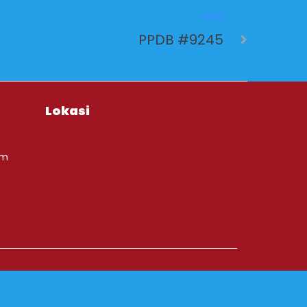
NEXT
PPDB #9245
Lokasi
om