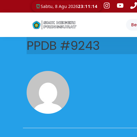
⏰
Sabtu, 8 Agu 2026
23:11:14
Be
PPDB #9243