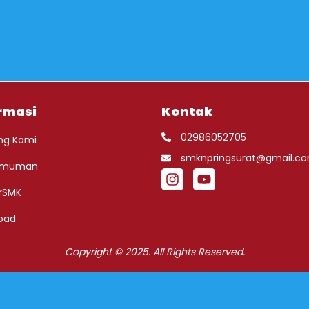
rmasi
Kontak
02986052705
ng Kami
smknpringsurat@gmail.c
umuman
rSMK
oad
Copyright © 2025. All Rights Reserved.