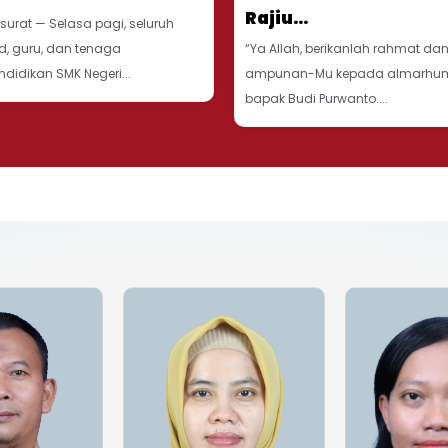
Rajiu...
gsurat — Selasa pagi, seluruh
d, guru, dan tenaga
“Ya Allah, berikanlah rahmat da
ndidikan SMK Negeri...
ampunan-Mu kepada almarhu
bapak Budi Purwanto....