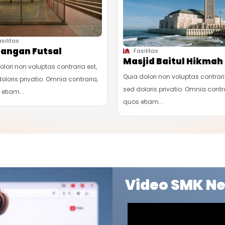
silitas
angan Futsal
Fasilitas
Masjid Baitul Hikmah
olori non voluptas contraria est,
Quia dolori non voluptas contrari
oloris privatio. Omnia contraria,
sed doloris privatio. Omnia contr
etiam...
quos etiam...
Video SMK Ne