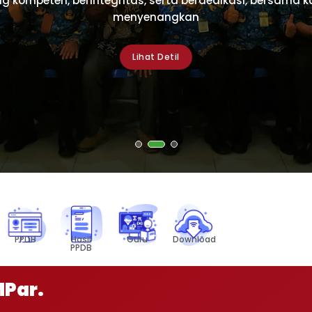
g kompeten, berintegritas, serta berdedikasi, bersama
at membentuk karakter siswa yang taat, disiplin, jujur
menyenangkan
berilmu
Lihat Detil
Lihat Detil
PPDB
Hasil
Guru
Download
PPDB
MPar.