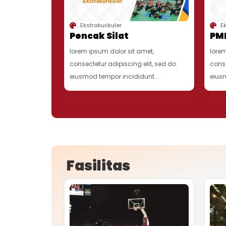
Ekstrakurikuler
Ek
Pencak Silat
PM
lorem ipsum dolor sit amet,
lorem
consectetur adipiscing elit, sed do
conse
eiusmod tempor incididunt...
eiusm
Fasilitas