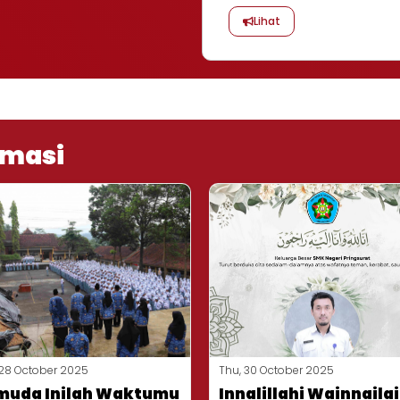
Lihat
ormasi
 28 October 2025
Thu, 30 October 2025
muda Inilah Waktumu
Innalillahi Wainnailai