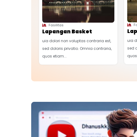
Fa
Fasilitas
Lap
Lapangan Basket
uia d
uia dolori non voluptas contraria est,
sed d
sed doloris privatio. Omnia contraria,
quos 
quos etiam...