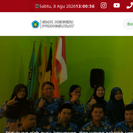
⏰
Sabtu, 8 Agu 2026
13:00:58
Be