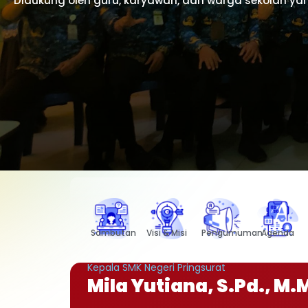
Didukung oleh guru, karyawan, dan warga sekolah yan
Dengan semangat religius, SMK Negeri Pringsur
Sambutan
Visi & Misi
Pengumuman
Agenda
Kepala SMK Negeri Pringsurat
Mila Yutiana, S.Pd., M.