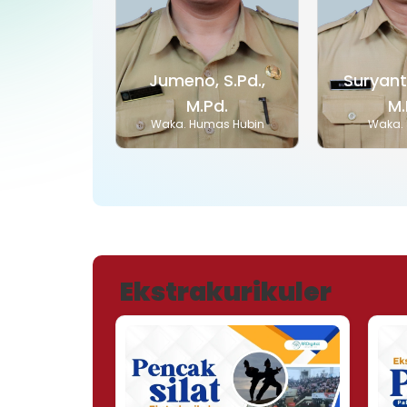
Jumeno, S.Pd.,
Suryanto
M.Pd.
M.
Waka. Humas Hubin
Waka. 
Ekstrakurikuler