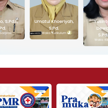
, S.Pd.I.,
Umatul Khoeriyah,
Yusint
Pd.
S.Pd.
Dewa
Sarpras
Waka. Kurikulum
S.Pd
Waka. K