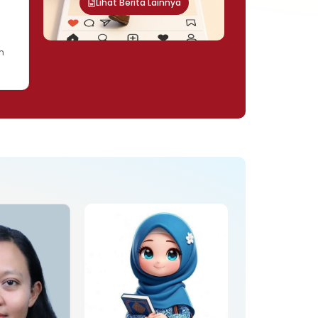
Lihat Berita Lainnya
n
m