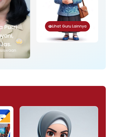
a Putri
Lihat Guru Lainnya
yani,
.Jas.
esiswaan