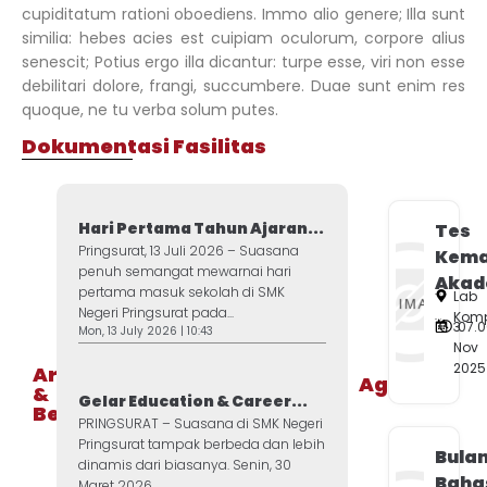
cupiditatum rationi oboediens. Immo alio genere; Illa sunt
similia: hebes acies est cuipiam oculorum, corpore alius
senescit; Potius ergo illa dicantur: turpe esse, viri non esse
debilitari dolore, frangi, succumbere. Duae sunt enim res
quoque, ne tu verba solum putes.
Dokumentasi Fasilitas
Hari Pertama Tahun Ajaran...
Tes
Pringsurat, 13 Juli 2026 – Suasana
Kem
penuh semangat mewarnai hari
Akad
pertama masuk sekolah di SMK
Lab
Negeri Pringsurat pada...
Komp
3
07.0
Mon, 13 July 2026 | 10:43
Nov
2025
Artikel
Agenda
&
Gelar Education & Career...
Berita
PRINGSURAT – Suasana di SMK Negeri
Pringsurat tampak berbeda dan lebih
Bula
dinamis dari biasanya. Senin, 30
Baha
Maret 2026,...