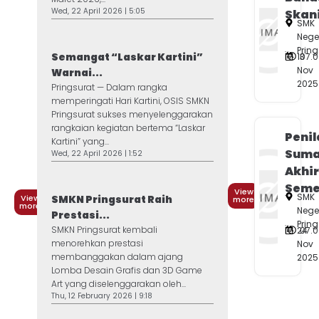
Wed, 22 April 2026 | 5:05
Skan
SMK
Nege
Prin
Semangat “Laskar Kartini”
13
07.
Nov
Warnai...
2025
Pringsurat — Dalam rangka
memperingati Hari Kartini, OSIS SMKN
Pringsurat sukses menyelenggarakan
rangkaian kegiatan bertema “Laskar
Penil
Kartini” yang...
Suma
Wed, 22 April 2026 | 1:52
Akhi
Semes
View
SMK
View
SMKN Pringsurat Raih
more
more
Nege
Prestasi...
Prin
SMKN Pringsurat kembali
24
07.
menorehkan prestasi
Nov
membanggakan dalam ajang
2025
Lomba Desain Grafis dan 3D Game
Art yang diselenggarakan oleh...
Thu, 12 February 2026 | 9:18