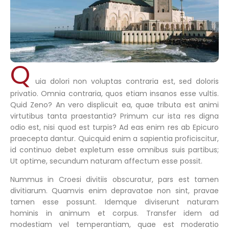
Q
uia dolori non voluptas contraria est, sed doloris
privatio. Omnia contraria, quos etiam insanos esse vultis.
Quid Zeno? An vero displicuit ea, quae tributa est animi
virtutibus tanta praestantia? Primum cur ista res digna
odio est, nisi quod est turpis? Ad eas enim res ab Epicuro
praecepta dantur. Quicquid enim a sapientia proficiscitur,
id continuo debet expletum esse omnibus suis partibus;
Ut optime, secundum naturam affectum esse possit.
Nummus in Croesi divitiis obscuratur, pars est tamen
divitiarum. Quamvis enim depravatae non sint, pravae
tamen esse possunt. Idemque diviserunt naturam
hominis in animum et corpus. Transfer idem ad
modestiam vel temperantiam, quae est moderatio