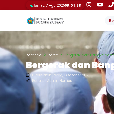
⏰
Jumat, 7 Agu 2026
09:51:40
Be
Beranda
Berita
Bergerak dan Bangkit ber
Bergerak dan Bang
Diterbitkan : Wed, 1 October 2025
Penulis : Admin Humas