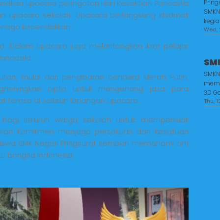
anakan upacara peringatan Hari Kesaktian Pancasila
Pring
SMKN
gan upacara sekolah. Upacara berlangsung khidmat
kegia
tenaga kependidikan.
Wed, 2
Pd, Dalam upacara juga melantangkan ikrar pelajar
ancasila.
SMK
SMKN 
utan, mulai dari pengibaran bendera Merah Putih,
memb
gheningkan cipta untuk mengenang jasa para
3D Ga
 terasa di seluruh lapangan upacara.
Thu, 1
 bagi seluruh warga sekolah untuk memperkuat
kan komitmen menjaga persatuan dan kesatuan
siswa SMK Negeri Pringsurat semakin memahami arti
tu bangsa Indonesia