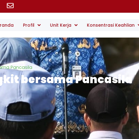
randa
Profil
Unit Kerja
Konsentrasi Keahlian
sama Pancasila
kit bersama Pancasila