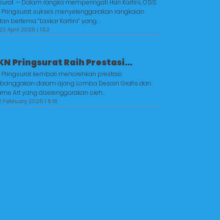
surat — Dalam rangka memperingati Hari Kartini, OSIS
 Pringsurat sukses menyelenggarakan rangkaian
tan bertema “Laskar Kartini” yang...
2 April 2026 | 1:52
N Pringsurat Raih Prestasi...
Pringsurat kembali menorehkan prestasi
anggakan dalam ajang Lomba Desain Grafis dan
me Art yang diselenggarakan oleh...
2 February 2026 | 9:18