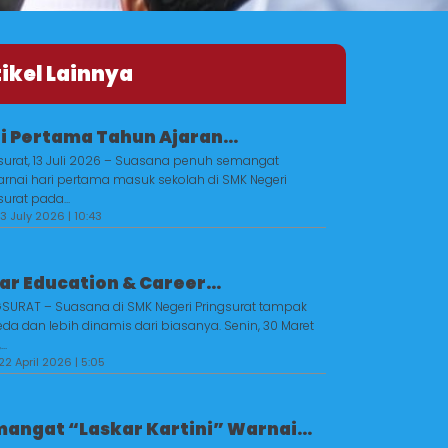
tikel Lainnya
i Pertama Tahun Ajaran...
surat, 13 Juli 2026 – Suasana penuh semangat
nai hari pertama masuk sekolah di SMK Negeri
surat pada...
3 July 2026 | 10:43
ar Education & Career...
SURAT – Suasana di SMK Negeri Pringsurat tampak
da dan lebih dinamis dari biasanya. Senin, 30 Maret
..
22 April 2026 | 5:05
angat “Laskar Kartini” Warnai...