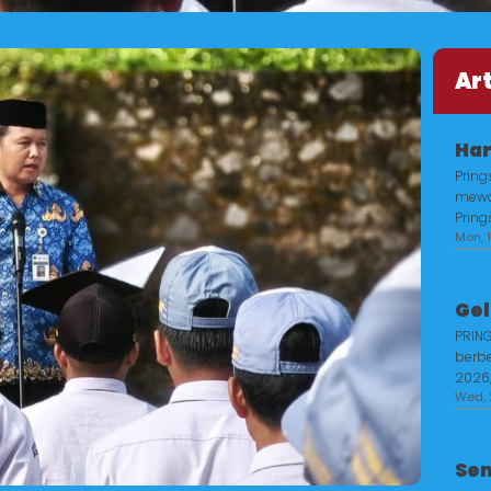
Ar
Har
Pring
mewar
Pring
Mon, 1
Gel
PRING
berbe
2026,.
Wed, 
Sem