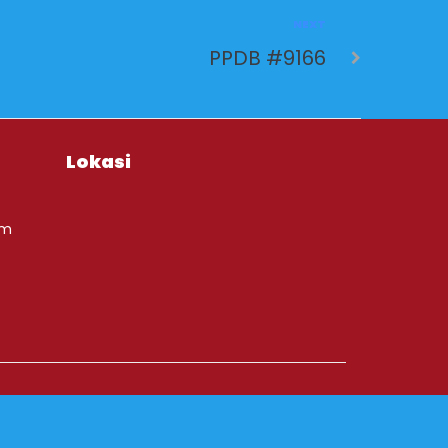
NEXT
PPDB #9166
Lokasi
om