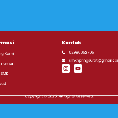
rmasi
Kontak
02986052705
ng Kami
smknpringsurat@gmail.c
umuman
rSMK
oad
Copyright © 2025. All Rights Reserved.