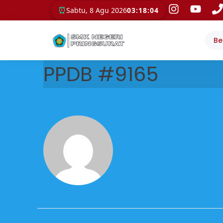
⏰
Sabtu, 8 Agu 2026
03:18:04
Be
PPDB #9165