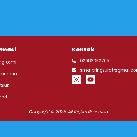
rmasi
Kontak
02986052705
ng Kami
smknpringsurat@gmail.c
umuman
rSMK
oad
Copyright © 2025. All Rights Reserved.