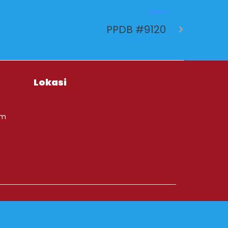
NEXT
PPDB #9120
Lokasi
om