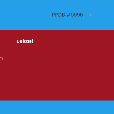
NEXT
PPDB #9096
Lokasi
om