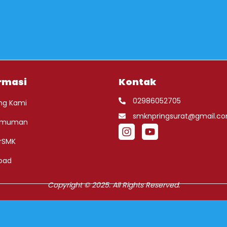
rmasi
Kontak
02986052705
ng Kami
smknpringsurat@gmail.c
umuman
rSMK
oad
Copyright © 2025. All Rights Reserved.