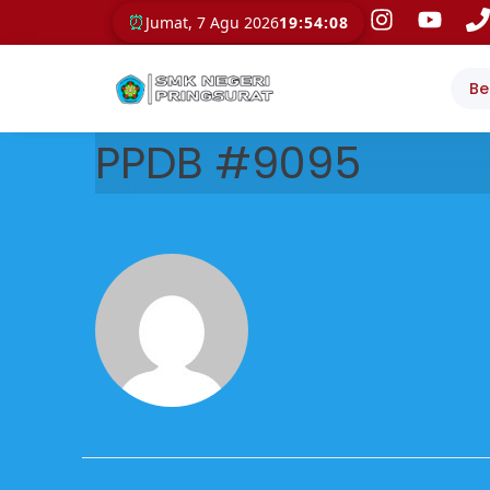
⏰
Jumat, 7 Agu 2026
19:54:08
Be
PPDB #9095