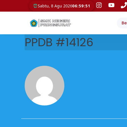
⏰
Sabtu, 8 Agu 2026
06:59:51
Be
PPDB #14126