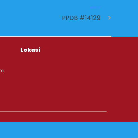
NEXT
PPDB #14129
Lokasi
om