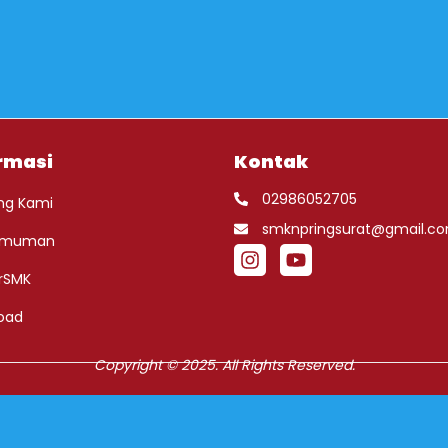
rmasi
Kontak
02986052705
ng Kami
smknpringsurat@gmail.c
umuman
rSMK
oad
Copyright © 2025. All Rights Reserved.