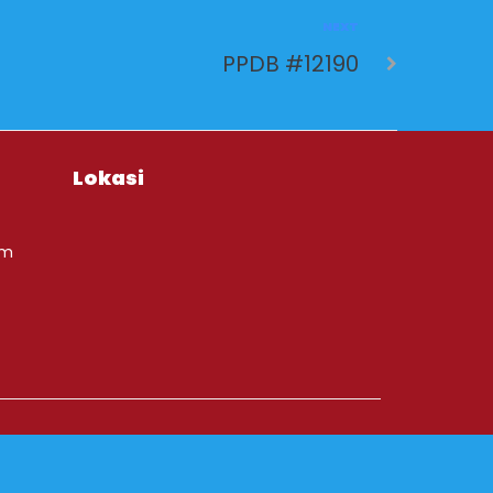
NEXT
PPDB #12190
Lokasi
om