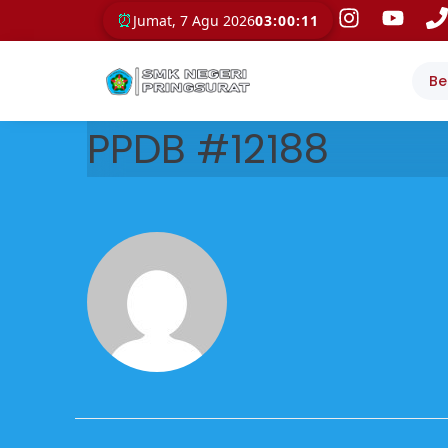
⏰
Jumat, 7 Agu 2026
03:00:11
Be
PPDB #12188