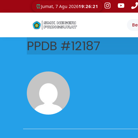
⏰
Jumat, 7 Agu 2026
19:26:21
Be
PPDB #12187