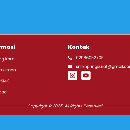
rmasi
Kontak
02986052705
ng Kami
smknpringsurat@gmail.c
umuman
rSMK
oad
Copyright © 2025. All Rights Reserved.