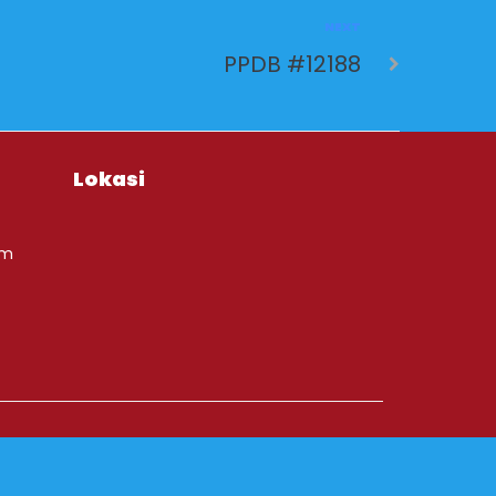
NEXT
PPDB #12188
Lokasi
om