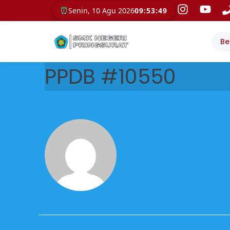
⏰
Senin, 10 Agu 2026
09:53:49
Be
PPDB #10550