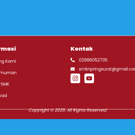
rmasi
Kontak
02986052705
ng Kami
smknpringsurat@gmail.c
umuman
rSMK
oad
Copyright © 2025. All Rights Reserved.