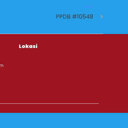
NEXT
PPDB #10548
Lokasi
om