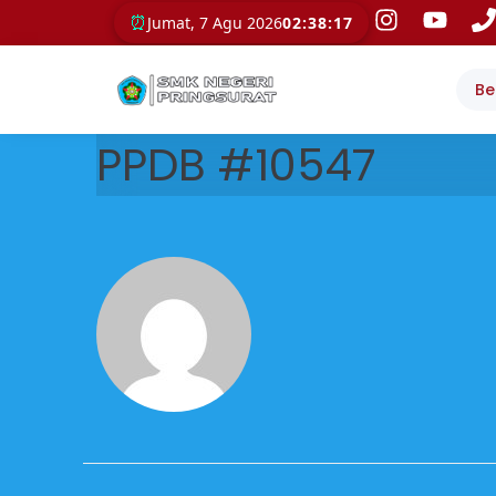
⏰
Jumat, 7 Agu 2026
02:38:17
Be
PPDB #10547