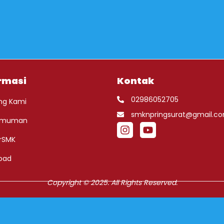
rmasi
Kontak
02986052705
ng Kami
smknpringsurat@gmail.c
umuman
rSMK
oad
Copyright © 2025. All Rights Reserved.