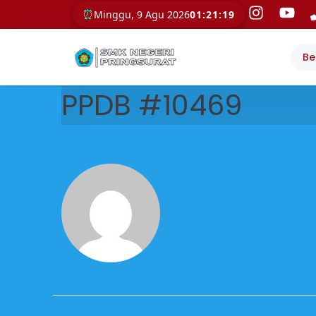
⏰
Minggu, 9 Agu 2026
01:21:19
Be
PPDB #10469