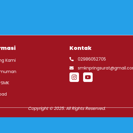
rmasi
Kontak
02986052705
ng Kami
smknpringsurat@gmail.c
umuman
rSMK
oad
Copyright © 2025. All Rights Reserved.