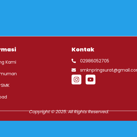
rmasi
Kontak
02986052705
ng Kami
smknpringsurat@gmail.c
umuman
rSMK
oad
Copyright © 2025. All Rights Reserved.