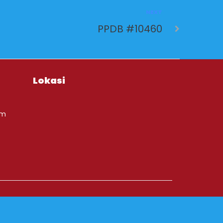
NEXT
PPDB #10460
Lokasi
om