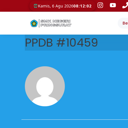
⏰
Kamis, 6 Agu 2026
08:12:02
Be
PPDB #10459