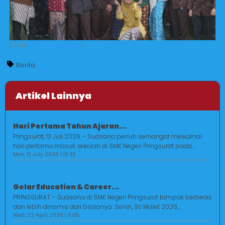
( Dok.
NATT Journalist
)
Berita
Artikel Lainnya
Hari Pertama Tahun Ajaran...
Pringsurat, 13 Juli 2026 – Suasana penuh semangat mewarnai
hari pertama masuk sekolah di SMK Negeri Pringsurat pada...
Mon, 13 July 2026 | 10:43
Gelar Education & Career...
PRINGSURAT – Suasana di SMK Negeri Pringsurat tampak berbeda
dan lebih dinamis dari biasanya. Senin, 30 Maret 2026,...
Wed, 22 April 2026 | 5:05