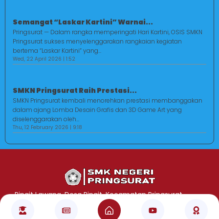
Semangat “Laskar Kartini” Warnai...
Pringsurat — Dalam rangka memperingati Hari Kartini, OSIS SMKN
Pringsurat sukses menyelenggarakan rangkaian kegiatan
bertema “Laskar Kartini” yang...
Wed, 22 April 2026 | 1:52
SMKN Pringsurat Raih Prestasi...
SMKN Pringsurat kembali menorehkan prestasi membanggakan
dalam ajang Lomba Desain Grafis dan 3D Game Art yang
diselenggarakan oleh...
Thu, 12 February 2026 | 9:18
Jasa Pembuatan Website
RRDigital.id
Pingit Lawang, Desa Pingit, Kecamatan Pringsurat
Copyright © 2025. All Rights Reserved.