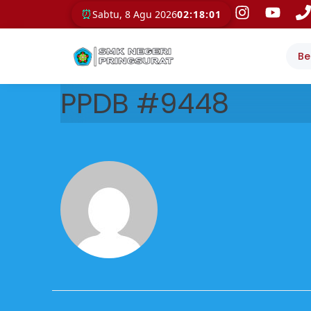
⏰
Sabtu, 8 Agu 2026
02:18:02
Be
PPDB #9448