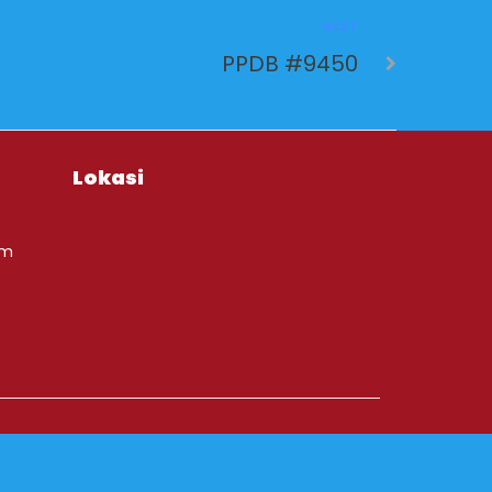
NEXT
PPDB #9450
Lokasi
om