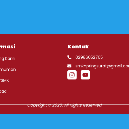
rmasi
Kontak
02986052705
ng Kami
smknpringsurat@gmail.c
umuman
rSMK
oad
Copyright © 2025. All Rights Reserved.