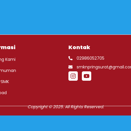
rmasi
Kontak
02986052705
ng Kami
smknpringsurat@gmail.c
umuman
rSMK
oad
Copyright © 2025. All Rights Reserved.