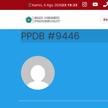
⏰
Kamis, 6 Agu 2026
23:18:23
Be
PPDB #9446