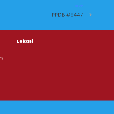
NEXT
PPDB #9447
Lokasi
om