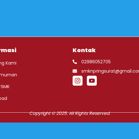
rmasi
Kontak
02986052705
ng Kami
smknpringsurat@gmail.c
umuman
rSMK
oad
Copyright © 2025. All Rights Reserved.