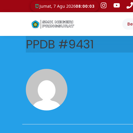
⏰
Jumat, 7 Agu 2026
08:00:03
Be
PPDB #9431