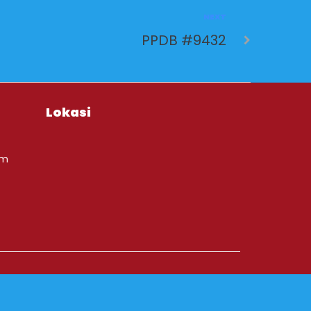
NEXT
PPDB #9432
Lokasi
om