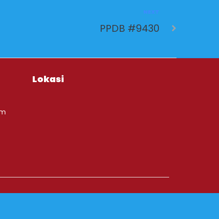
NEXT
PPDB #9430
Lokasi
om