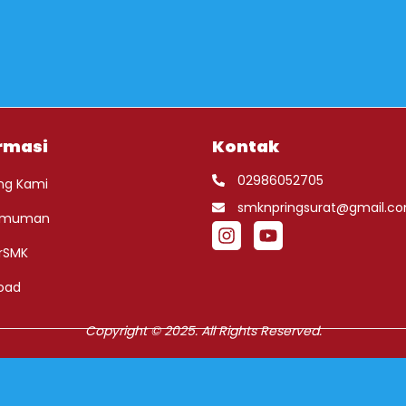
rmasi
Kontak
02986052705
ng Kami
smknpringsurat@gmail.c
umuman
rSMK
oad
Copyright © 2025. All Rights Reserved.