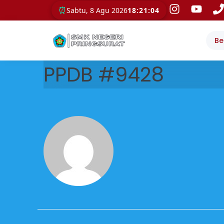
⏰
Sabtu, 8 Agu 2026
18:21:04
Be
PPDB #9428