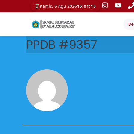
⏰
Kamis, 6 Agu 2026
15:01:15
Be
PPDB #9357