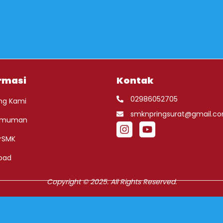
rmasi
Kontak
02986052705
ng Kami
smknpringsurat@gmail.c
umuman
rSMK
oad
Copyright © 2025. All Rights Reserved.