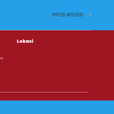
NEXT
PPDB #9359
Lokasi
om