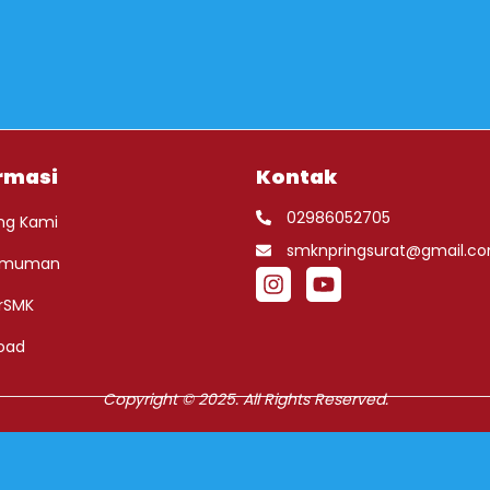
rmasi
Kontak
02986052705
ng Kami
smknpringsurat@gmail.c
umuman
rSMK
oad
Copyright © 2025. All Rights Reserved.