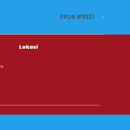
NEXT
PPDB #9337
Lokasi
om