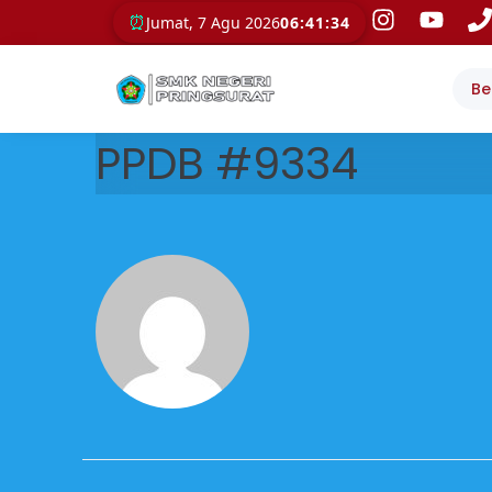
⏰
Jumat, 7 Agu 2026
06:41:34
Be
PPDB #9334