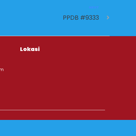
NEXT
PPDB #9333
Lokasi
om