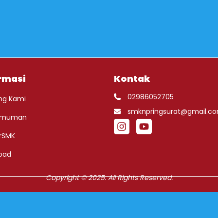
rmasi
Kontak
02986052705
ng Kami
smknpringsurat@gmail.c
umuman
rSMK
oad
Copyright © 2025. All Rights Reserved.