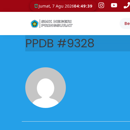
⏰
Jumat, 7 Agu 2026
04:49:40
Be
PPDB #9328