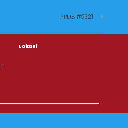
NEXT
PPDB #9321
Lokasi
om