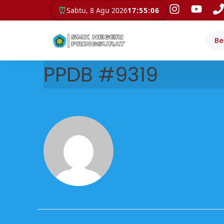
⏰
Sabtu, 8 Agu 2026
17:55:06
Be
PPDB #9319