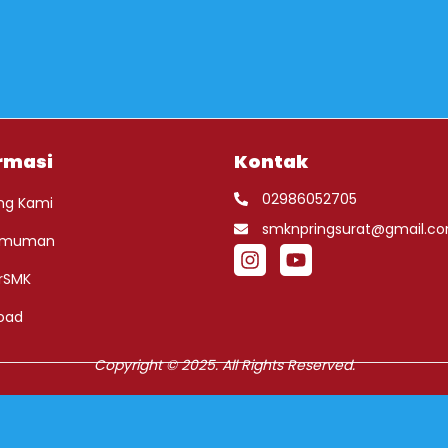
rmasi
Kontak
02986052705
ng Kami
smknpringsurat@gmail.c
umuman
rSMK
oad
Copyright © 2025. All Rights Reserved.