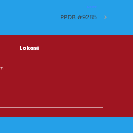
NEXT
PPDB #9285
Lokasi
om