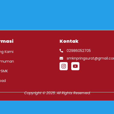
rmasi
Kontak
02986052705
ng Kami
smknpringsurat@gmail.c
umuman
rSMK
oad
Copyright © 2025. All Rights Reserved.