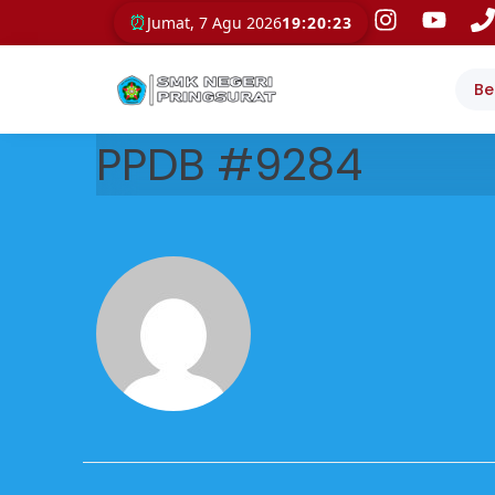
⏰
Jumat, 7 Agu 2026
19:20:23
Be
PPDB #9284