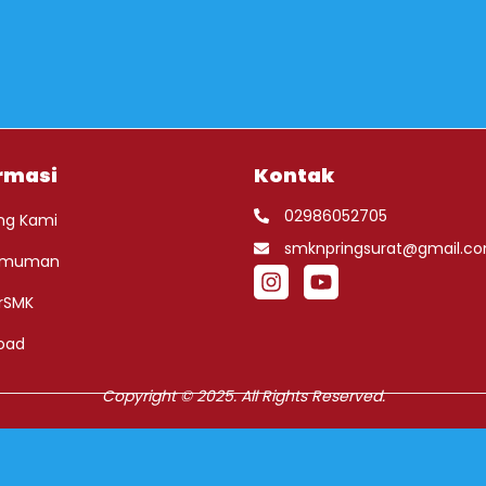
rmasi
Kontak
02986052705
ng Kami
smknpringsurat@gmail.c
umuman
rSMK
oad
Copyright © 2025. All Rights Reserved.