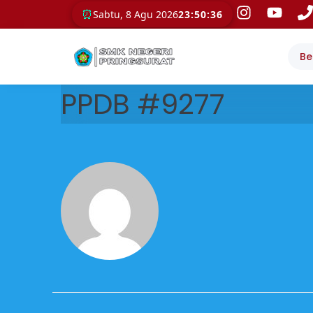
⏰
Sabtu, 8 Agu 2026
23:50:36
Be
PPDB #9277