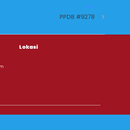
NEXT
PPDB #9278
Lokasi
om