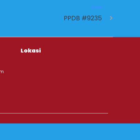
NEXT
PPDB #9235
Lokasi
om