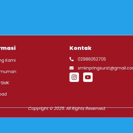
rmasi
Kontak
02986052705
ng Kami
smknpringsurat@gmail.c
umuman
rSMK
oad
Copyright © 2025. All Rights Reserved.