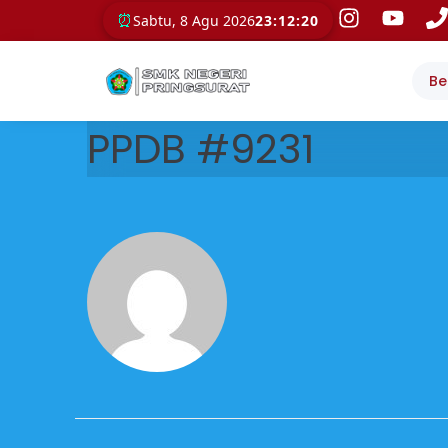
⏰
Sabtu, 8 Agu 2026
23:12:20
Be
PPDB #9231