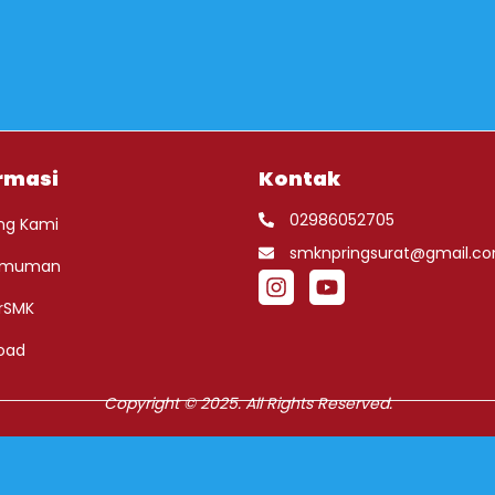
rmasi
Kontak
02986052705
ng Kami
smknpringsurat@gmail.c
umuman
rSMK
oad
Copyright © 2025. All Rights Reserved.