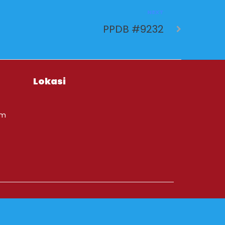
NEXT
PPDB #9232
Lokasi
om