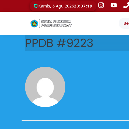
⏰
Kamis, 6 Agu 2026
23:37:19
Be
PPDB #9223