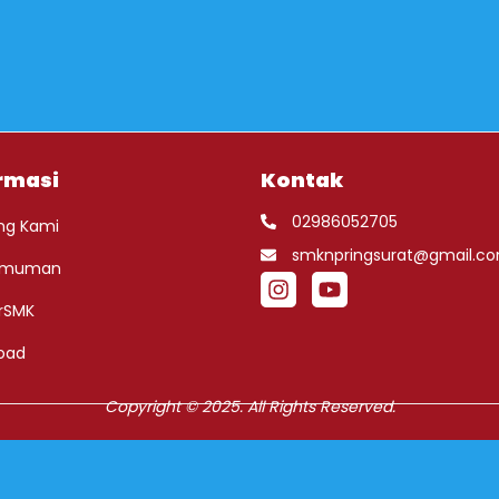
rmasi
Kontak
02986052705
ng Kami
smknpringsurat@gmail.c
umuman
rSMK
oad
Copyright © 2025. All Rights Reserved.