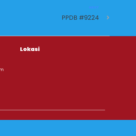
NEXT
PPDB #9224
Lokasi
om