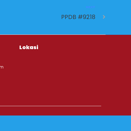
NEXT
PPDB #9218
Lokasi
om