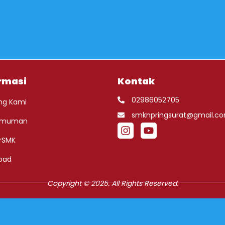
rmasi
Kontak
02986052705
ng Kami
smknpringsurat@gmail.c
umuman
rSMK
oad
Copyright © 2025. All Rights Reserved.