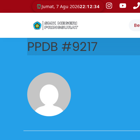
⏰
Jumat, 7 Agu 2026
22:12:34
Be
PPDB #9217