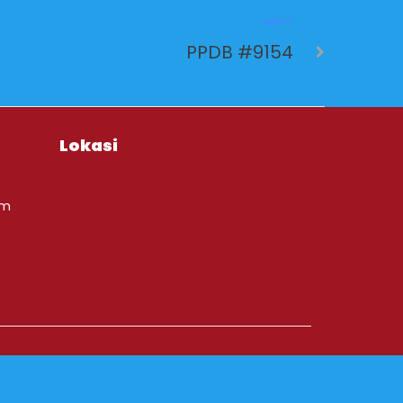
NEXT
PPDB #9154
Lokasi
om