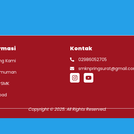
rmasi
Kontak
02986052705
ng Kami
smknpringsurat@gmail.c
umuman
rSMK
oad
Copyright © 2025. All Rights Reserved.