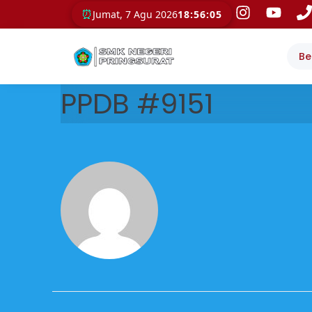
⏰
Jumat, 7 Agu 2026
18:56:05
Be
PPDB #9151