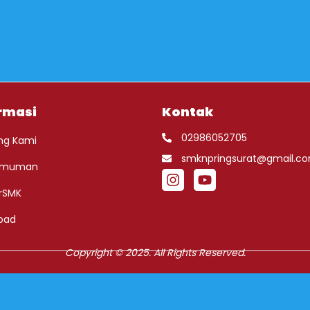
rmasi
Kontak
02986052705
ng Kami
smknpringsurat@gmail.c
umuman
rSMK
oad
Copyright © 2025. All Rights Reserved.