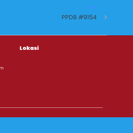
NEXT
PPDB #9154
Lokasi
om