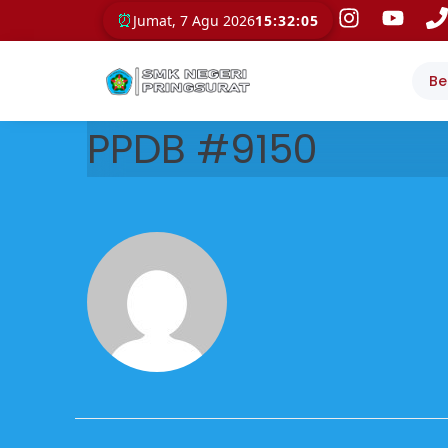
⏰
Jumat, 7 Agu 2026
15:32:05
Be
PPDB #9150