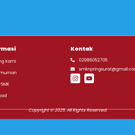
rmasi
Kontak
02986052705
ng Kami
smknpringsurat@gmail.c
umuman
rSMK
oad
Copyright © 2025. All Rights Reserved.