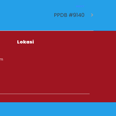
NEXT
PPDB #9140
Lokasi
om