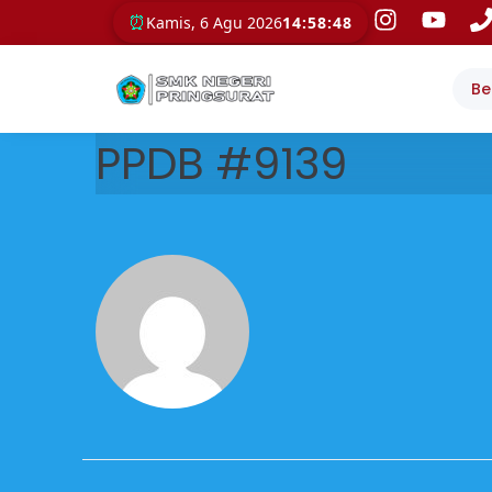
⏰
Kamis, 6 Agu 2026
14:58:48
Be
PPDB #9139