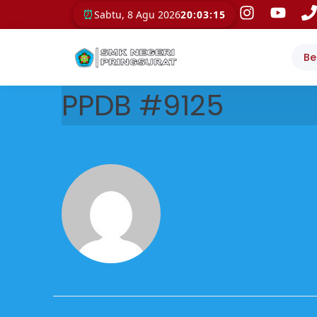
⏰
Sabtu, 8 Agu 2026
20:03:15
Be
PPDB #9125