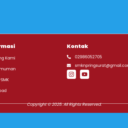
rmasi
Kontak
02986052705
ng Kami
smknpringsurat@gmail.c
umuman
rSMK
oad
Copyright © 2025. All Rights Reserved.