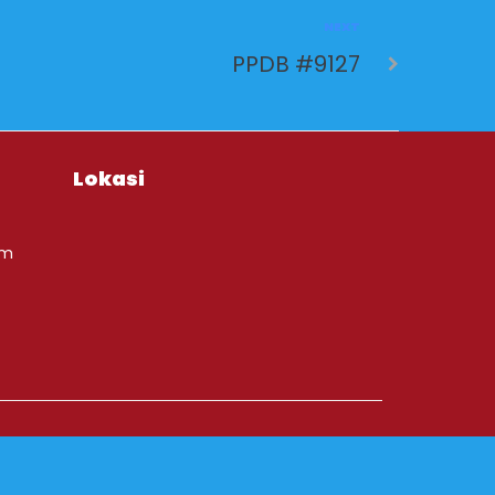
NEXT
PPDB #9127
Lokasi
om