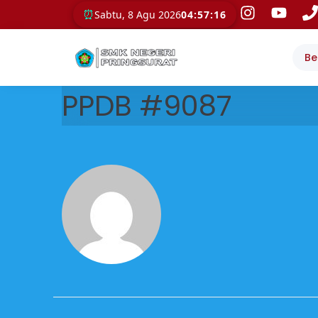
⏰
Sabtu, 8 Agu 2026
04:57:16
Be
PPDB #9087