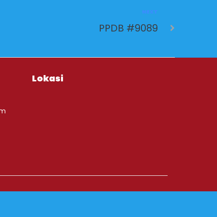
NEXT
PPDB #9089
Lokasi
om