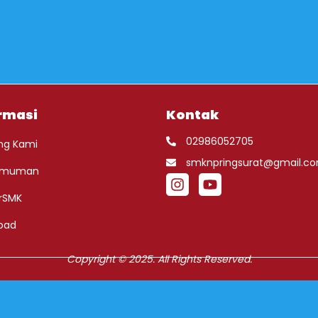
rmasi
Kontak
02986052705
ng Kami
smknpringsurat@gmail.c
umuman
rSMK
oad
Copyright © 2025. All Rights Reserved.