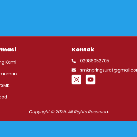
rmasi
Kontak
02986052705
ng Kami
smknpringsurat@gmail.c
umuman
rSMK
oad
Copyright © 2025. All Rights Reserved.