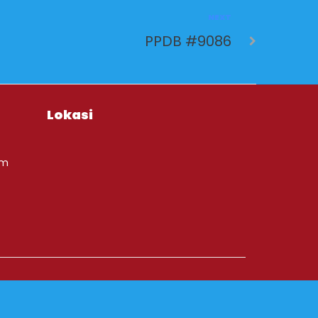
NEXT
PPDB #9086
Lokasi
om