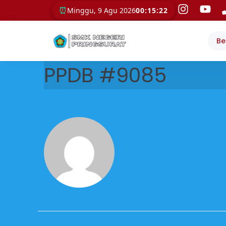
⏰
Minggu, 9 Agu 2026
00:15:22
Be
PPDB #9085