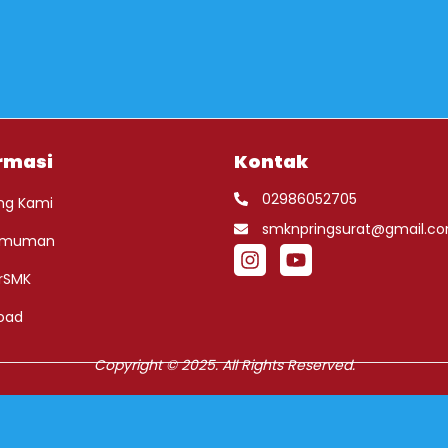
rmasi
Kontak
02986052705
ng Kami
smknpringsurat@gmail.c
umuman
rSMK
oad
Copyright © 2025. All Rights Reserved.