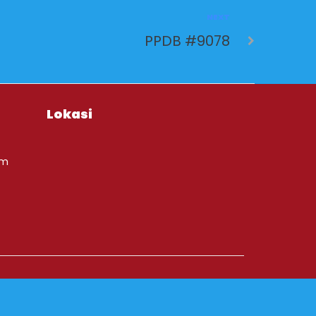
NEXT
PPDB #9078
Lokasi
om