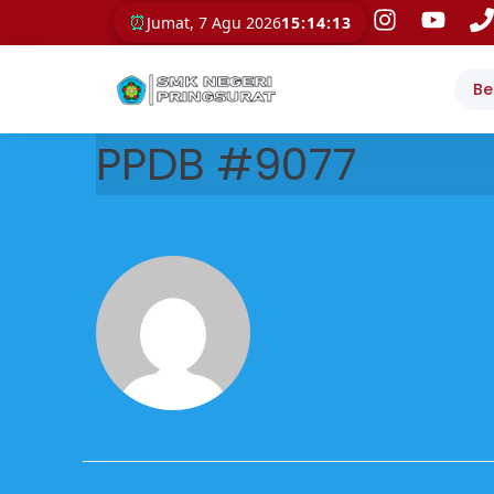
⏰
Jumat, 7 Agu 2026
15:14:13
Be
PPDB #9077