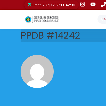
⏰
Jumat, 7 Agu 2026
11:42:30
Be
PPDB #14242