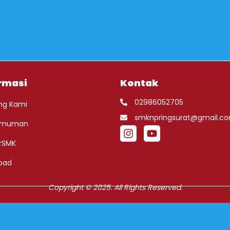
rmasi
Kontak
02986052705
ng Kami
smknpringsurat@gmail.c
umuman
rSMK
oad
Copyright © 2025. All Rights Reserved.