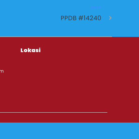
NEXT
PPDB #14240
Lokasi
om