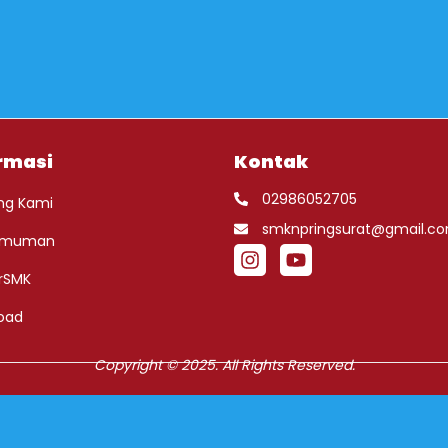
rmasi
Kontak
02986052705
ng Kami
smknpringsurat@gmail.c
umuman
rSMK
oad
Copyright © 2025. All Rights Reserved.