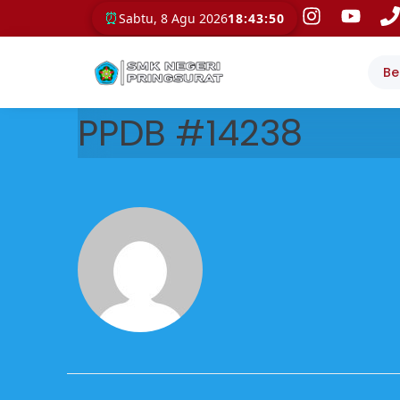
⏰
Sabtu, 8 Agu 2026
18:43:50
Be
PPDB #14238