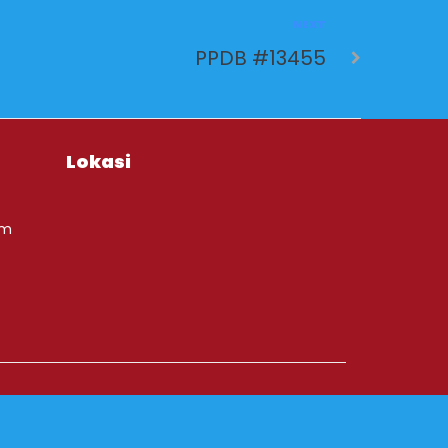
NEXT
PPDB #13455
Lokasi
om