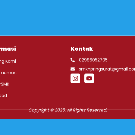
rmasi
Kontak
02986052705
ng Kami
smknpringsurat@gmail.c
umuman
rSMK
oad
Copyright © 2025. All Rights Reserved.