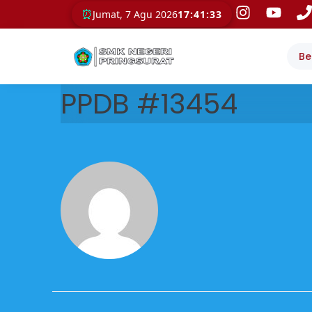
⏰
Jumat, 7 Agu 2026
17:41:33
Be
PPDB #13454