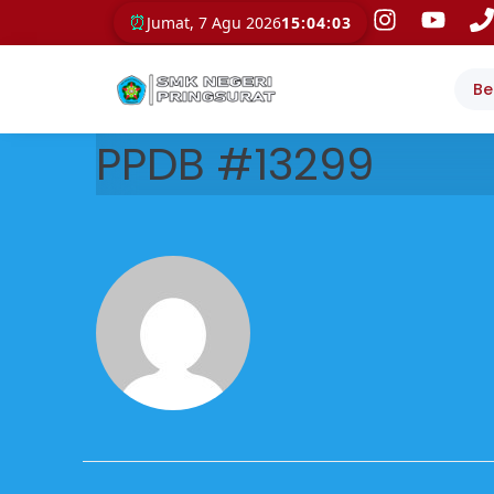
⏰
Jumat, 7 Agu 2026
15:04:04
Be
PPDB #13299