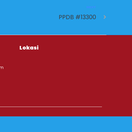
NEXT
PPDB #13300
Lokasi
om