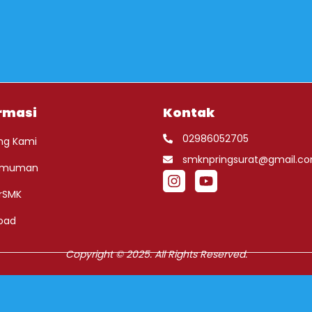
rmasi
Kontak
02986052705
ng Kami
smknpringsurat@gmail.c
umuman
rSMK
oad
Copyright © 2025. All Rights Reserved.