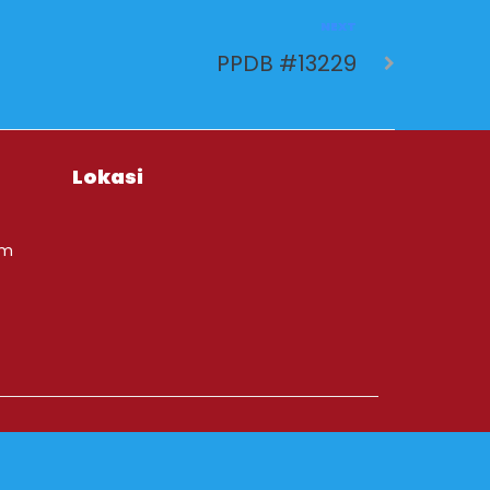
NEXT
PPDB #13229
Lokasi
om