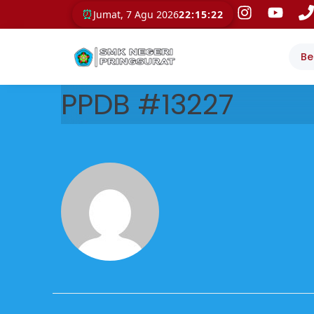
⏰
Jumat, 7 Agu 2026
22:15:22
Be
PPDB #13227