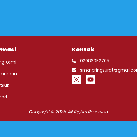
rmasi
Kontak
02986052705
ng Kami
smknpringsurat@gmail.c
umuman
rSMK
oad
Copyright © 2025. All Rights Reserved.