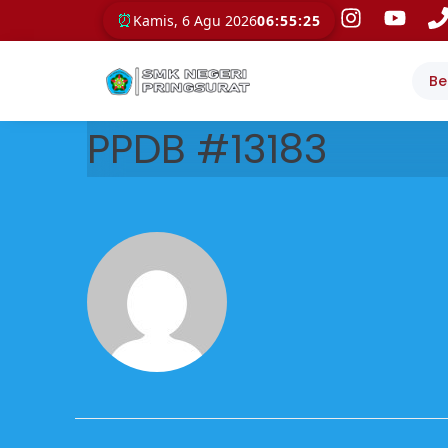
⏰
Kamis, 6 Agu 2026
06:55:25
Be
PPDB #13183