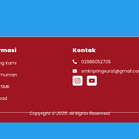
rmasi
Kontak
02986052705
ng Kami
smknpringsurat@gmail.c
umuman
rSMK
oad
Copyright © 2025. All Rights Reserved.