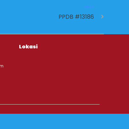
NEXT
PPDB #13186
Lokasi
om