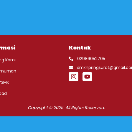
rmasi
Kontak
02986052705
ng Kami
smknpringsurat@gmail.c
umuman
rSMK
oad
Copyright © 2025. All Rights Reserved.