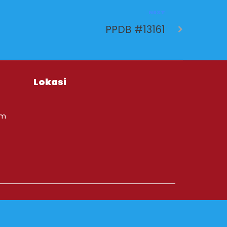
NEXT
PPDB #13161
Lokasi
om