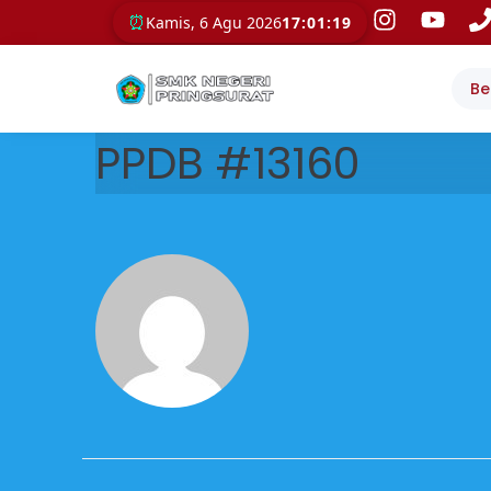
⏰
Kamis, 6 Agu 2026
17:01:19
Be
PPDB #13160