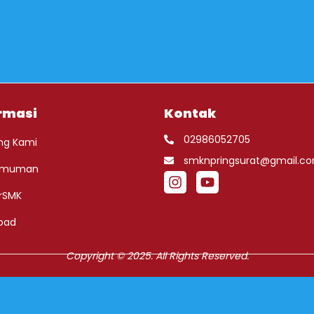
rmasi
Kontak
02986052705
ng Kami
smknpringsurat@gmail.c
umuman
rSMK
oad
Copyright © 2025. All Rights Reserved.