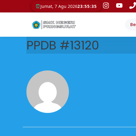
⏰
Jumat, 7 Agu 2026
23:55:35
Be
PPDB #13120