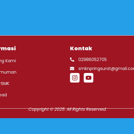
rmasi
Kontak
02986052705
ng Kami
smknpringsurat@gmail.c
umuman
rSMK
oad
Copyright © 2025. All Rights Reserved.