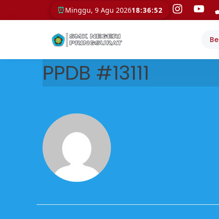
⏰
Minggu, 9 Agu 2026
18:36:52
Be
PPDB #13111