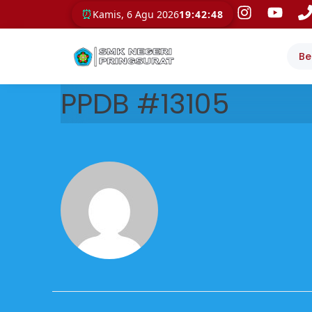
⏰
Kamis, 6 Agu 2026
19:42:48
Be
PPDB #13105