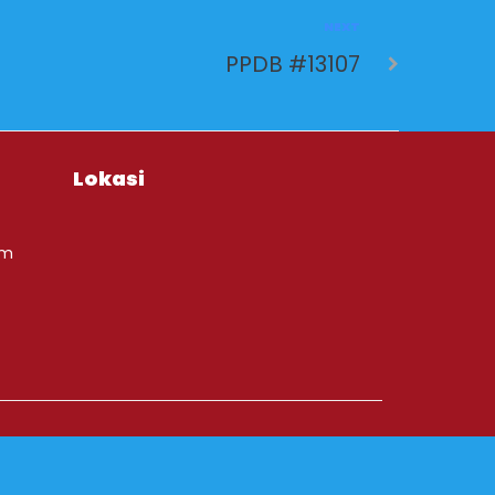
NEXT
PPDB #13107
Lokasi
om