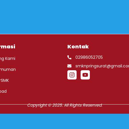
rmasi
Kontak
02986052705
ng Kami
smknpringsurat@gmail.c
umuman
rSMK
oad
Copyright © 2025. All Rights Reserved.