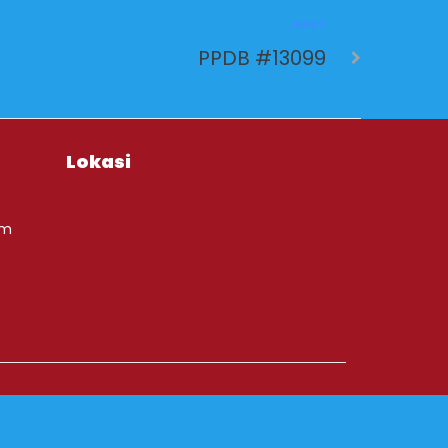
NEXT
PPDB #13099
Lokasi
om