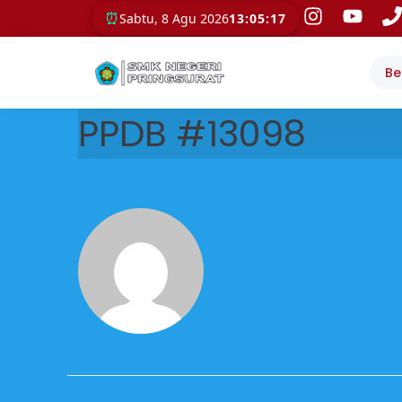
⏰
Sabtu, 8 Agu 2026
13:05:17
Be
PPDB #13098