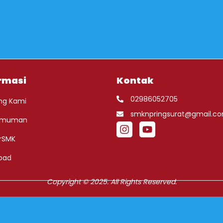
rmasi
Kontak
02986052705
ng Kami
smknpringsurat@gmail.c
umuman
rSMK
oad
Copyright © 2025. All Rights Reserved.