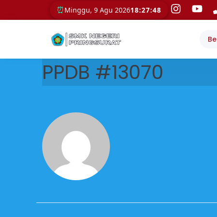
⏰
Minggu, 9 Agu 2026
18:27:49
Be
PPDB #13070