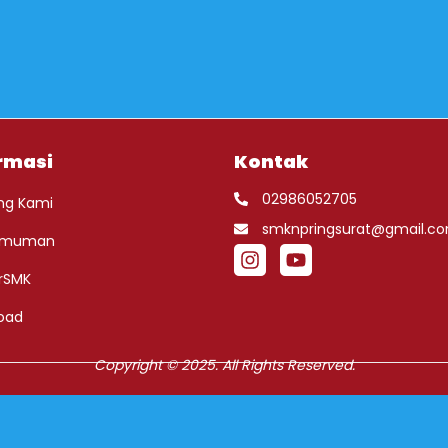
rmasi
Kontak
02986052705
ng Kami
smknpringsurat@gmail.c
umuman
rSMK
oad
Copyright © 2025. All Rights Reserved.