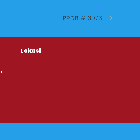
NEXT
PPDB #13073
Lokasi
om