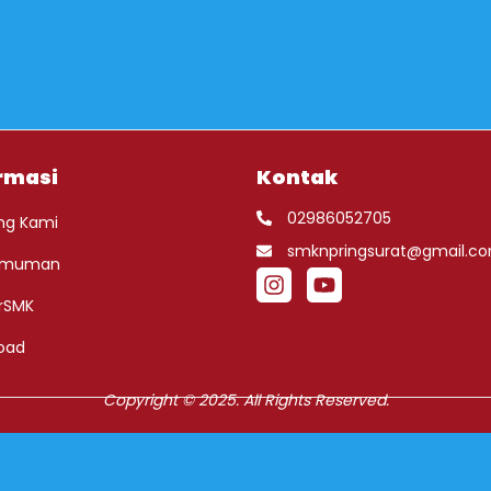
rmasi
Kontak
02986052705
ng Kami
smknpringsurat@gmail.c
umuman
rSMK
oad
Copyright © 2025. All Rights Reserved.