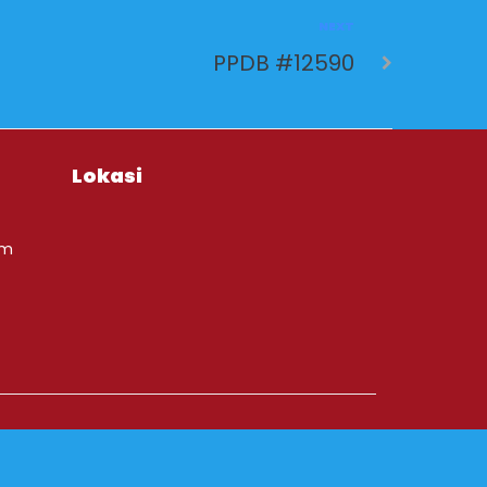
NEXT
PPDB #12590
Lokasi
om