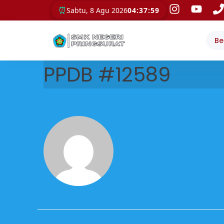
⏰
Sabtu, 8 Agu 2026
04:37:59
Be
PPDB #12589