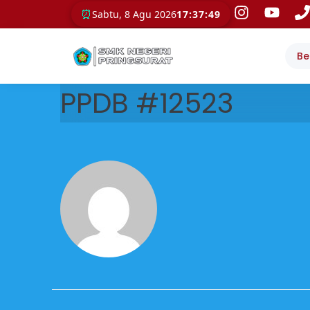
⏰
Sabtu, 8 Agu 2026
17:37:50
Be
PPDB #12523