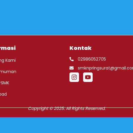
rmasi
Kontak
02986052705
ng Kami
smknpringsurat@gmail.c
umuman
rSMK
oad
Copyright © 2025. All Rights Reserved.