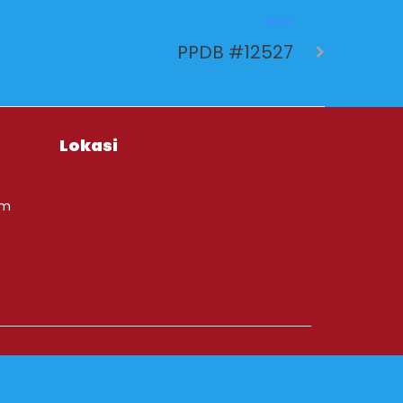
NEXT
PPDB #12527
Lokasi
om